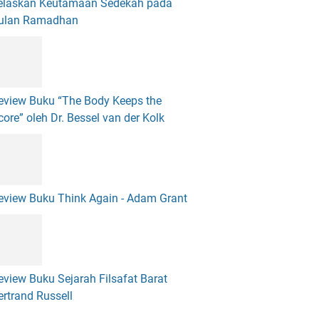
elaskan Keutamaan Sedekah pada
ulan Ramadhan
eview Buku “The Body Keeps the
core” oleh Dr. Bessel van der Kolk
eview Buku Think Again - Adam Grant
eview Buku Sejarah Filsafat Barat
ertrand Russell