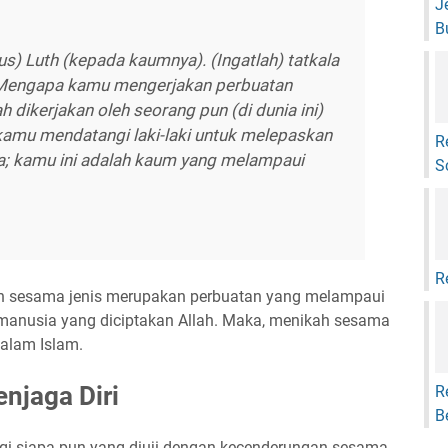
J
B
s) Luth (kepada kaumnya). (Ingatlah) tatkala
 'Mengapa kamu mengerjakan perbuatan
h dikerjakan oleh seorang pun (di dunia ini)
mu mendatangi laki-laki untuk melepaskan
R
a; kamu ini adalah kaum yang melampaui
S
R
n sesama jenis merupakan perbuatan yang melampaui
 manusia yang diciptakan Allah. Maka, menikah sesama
dalam Islam.
njaga Diri
R
B
agi siapa pun yang diuji dengan kecenderungan sesama