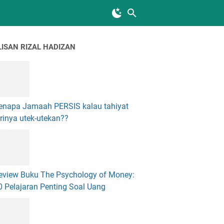
LISAN RIZAL HADIZAN
enapa Jamaah PERSIS kalau tahiyat
arinya utek-utekan??
eview Buku The Psychology of Money:
0 Pelajaran Penting Soal Uang