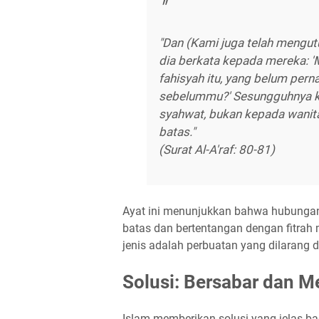
"Dan (Kami juga telah mengutu
dia berkata kepada mereka:
fahisyah itu, yang belum perna
sebelummu?' Sesungguhnya ka
syahwat, bukan kepada wanit
batas."
(Surat Al-A'raf: 80-81)
Ayat ini menunjukkan bahwa hubunga
batas dan bertentangan dengan fitrah
jenis adalah perbuatan yang dilarang 
Solusi: Bersabar dan Me
Islam memberikan solusi yang jelas b