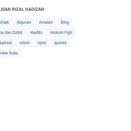
LISAN RIZAL HADIZAN
khlak
Alquran
Amalan
Blog
oa dan Dzikir
Hadits
Hukum Fiqh
spirasi
Islam
opini
quotes
eview buku