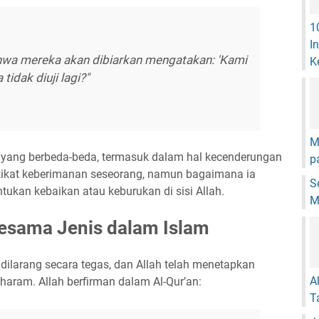
1
I
wa mereka akan dibiarkan mengatakan: 'Kami
K
tidak diuji lagi?"
M
 yang berbeda-beda, termasuk dalam hal kecenderungan
p
hakikat keberimanan seseorang, namun bagaimana ia
S
ukan kebaikan atau keburukan di sisi Allah.
M
esama Jenis dalam Islam
dilarang secara tegas, dan Allah telah menetapkan
A
ram. Allah berfirman dalam Al-Qur’an:
T