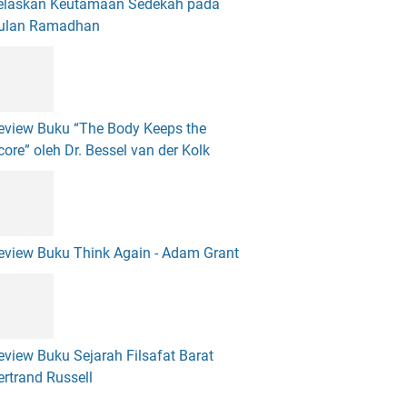
elaskan Keutamaan Sedekah pada
ulan Ramadhan
eview Buku “The Body Keeps the
core” oleh Dr. Bessel van der Kolk
eview Buku Think Again - Adam Grant
eview Buku Sejarah Filsafat Barat
ertrand Russell