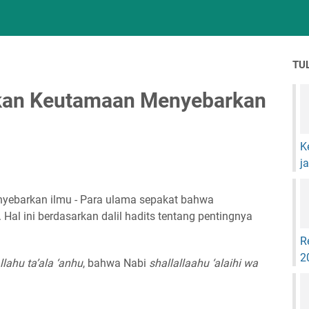
TU
skan Keutamaan Menyebarkan
K
j
yebarkan ilmu - Para ulama sepakat bahwa
Hal ini berdasarkan dalil hadits tentang pentingnya
R
2
llahu ta’ala ‘anhu
, bahwa Nabi
shallallaahu ‘alaihi wa