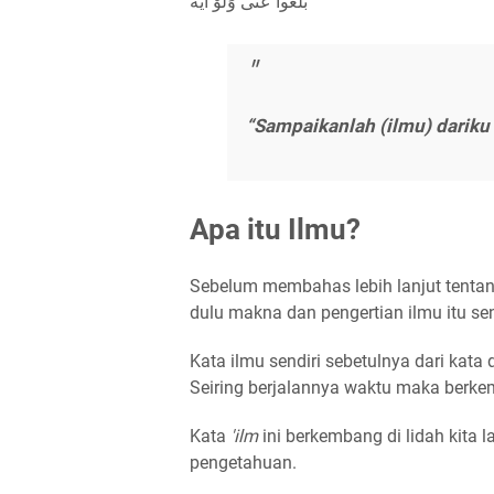
بَلِّغُوا عَنِّى وَلَوْ آيَةً
“Sampaikanlah (ilmu) dariku
Apa itu Ilmu?
Sebelum membahas lebih lanjut tentang
dulu makna dan pengertian ilmu itu sen
Kata ilmu sendiri sebetulnya dari kat
Seiring berjalannya waktu maka berke
Kata
'ilm
ini berkembang di lidah kita 
pengetahuan.