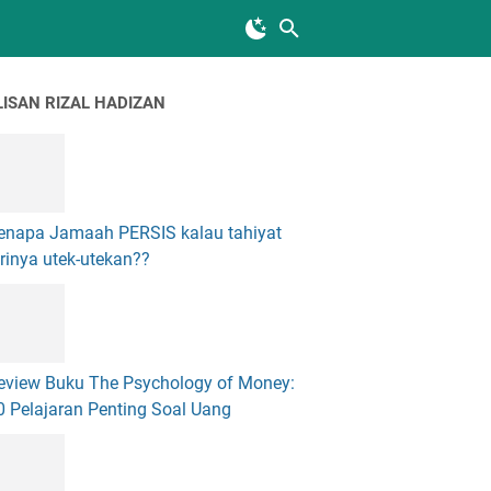
LISAN RIZAL HADIZAN
enapa Jamaah PERSIS kalau tahiyat
arinya utek-utekan??
eview Buku The Psychology of Money:
0 Pelajaran Penting Soal Uang