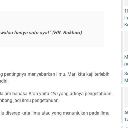
1
I
K
 walau hanya satu ayat”
(HR. Bukhari)
M
p
S
 pentingnya menyebarkan ilmu. Mari kita kaji terlebih
M
diri.
a dalam bahasa Arab yaitu
‘ilm
yang artinya pengetahuan.
mbang jadi ilmu pengetahuan.
A
lalu diserap kata ilmu atau yang menunjukan pada ilmu
T